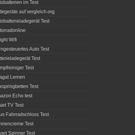
obatterien im Test
egeräte auf vergleich.org
obatterieladegerät Test
torradonline
ight Wifi
rngesteuertes Auto Test
terieladegerät Test
mpfreiniger Test
agat Lernen
xspringbetten Test
azon Echo test
art TV Test
us Fahrradschloss Test
nnencreme Test
get Spinner Test