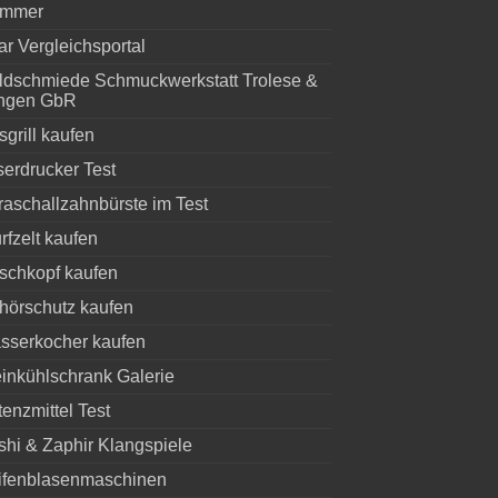
mmer
r Vergleichsportal
ldschmiede Schmuckwerkstatt Trolese &
ngen GbR
grill kaufen
serdrucker Test
raschallzahnbürste im Test
fzelt kaufen
schkopf kaufen
hörschutz kaufen
sserkocher kaufen
inkühlschrank Galerie
enzmittel Test
shi & Zaphir Klangspiele
ifenblasenmaschinen