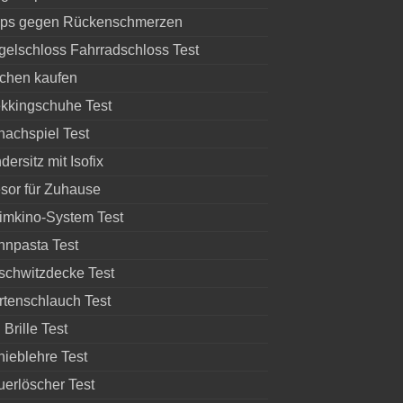
pps gegen Rückenschmerzen
gelschloss Fahrradschloss Test
chen kaufen
ekkingschuhe Test
hachspiel Test
dersitz mit Isofix
esor für Zuhause
imkino-System Test
hnpasta Test
schwitzdecke Test
rtenschlauch Test
Brille Test
hieblehre Test
uerlöscher Test