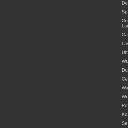
De
Spa
Go
La
Gas
La
Ult
Wur
Du
Ge
Wa
We
Pot
Ko
Se