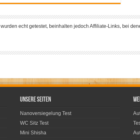
urden echt getestet, beinhalten jedoch Affiliate-Links, bei dene
Unsere Seiten
We
Nanoversiegelung Test
Aut
WC Sitz Test
Tes
Mini Shisha
Aut