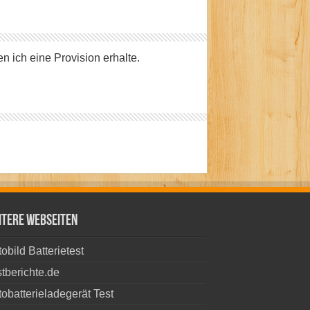
n ich eine Provision erhalte.
itere Webseiten
obild Batterietest
tberichte.de
obatterieladegerät Test