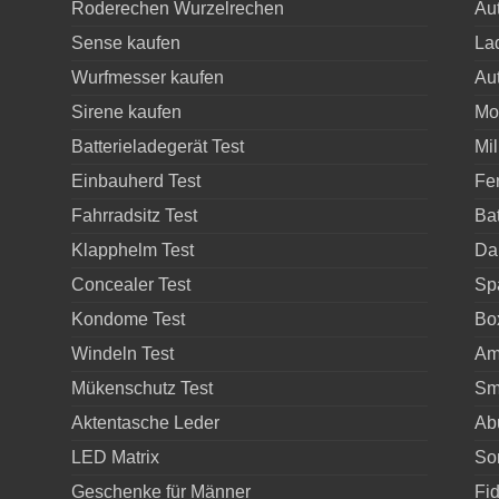
Roderechen Wurzelrechen
Aut
Sense kaufen
Lad
Wurfmesser kaufen
Aut
Sirene kaufen
Mo
Batterieladegerät Test
Mil
Einbauherd Test
Fe
Fahrradsitz Test
Bat
Klapphelm Test
Da
Concealer Test
Sp
Kondome Test
Bo
Windeln Test
Am
Mükenschutz Test
Sm
Aktentasche Leder
Ab
LED Matrix
So
Geschenke für Männer
Fid