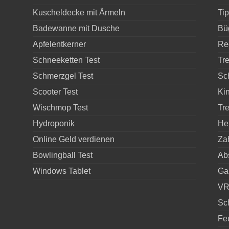
Kuscheldecke mit Ärmeln
Ti
Badewanne mit Dusche
Bü
Apfelentkerner
Re
Schneeketten Test
Tr
Schmerzgel Test
Sc
Scooter Test
Kin
Wischmop Test
Tr
Hydroponik
He
Online Geld verdienen
Za
Bowlingball Test
Ab
Windows Tablet
Ga
VR 
Sc
Fe