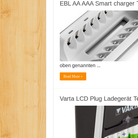
EBL AA AAA Smart charger 
oben genannten ...
Read More »
Varta LCD Plug Ladegerät T