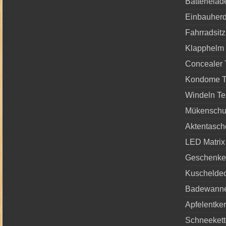
Batterielad
Einbauherd
Fahrradsitz
Klapphelm 
Concealer 
Kondome T
Windeln Te
Mükenschut
Aktentasch
LED Matrix
Geschenke 
Kuscheldec
Badewanne
Apfelentke
Schneekett